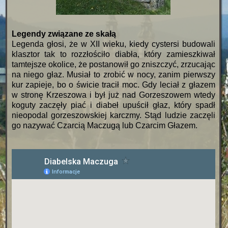
Legendy związane ze skałą
Legenda głosi, że w XII wieku, kiedy cystersi budowali
klasztor tak to rozzłościło diabła, który zamieszkiwał
tamtejsze okolice, że postanowił go zniszczyć, zrzucając
na niego głaz. Musiał to zrobić w nocy, zanim pierwszy
kur zapieje, bo o świcie tracił moc. Gdy leciał z głazem
w stronę Krzeszowa i był już nad Gorzeszowem wtedy
koguty zaczęły piać i diabeł upuścił głaz, który spadł
nieopodal gorzeszowskiej karczmy. Stąd ludzie zaczęli
go nazywać Czarcią Maczugą lub Czarcim Głazem.