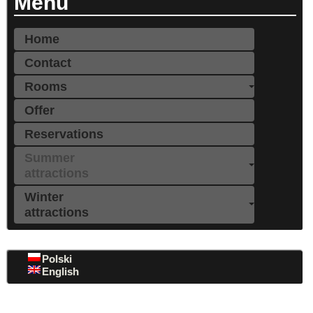
Menu
Home
Contact
Rooms
Offer
Reservations
Summer
attractions
Winter
attractions
Polski
English