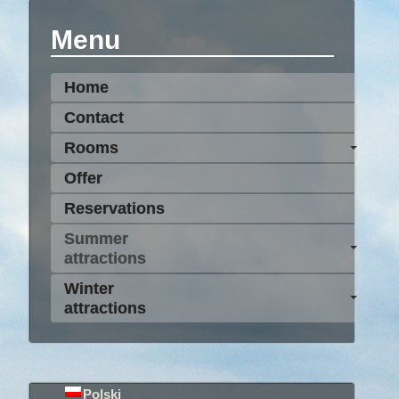
Menu
Home
Contact
Rooms
Offer
Reservations
Summer
attractions
Winter
attractions
Polski