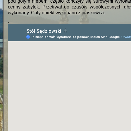
pod gołym niebem, często kończyły się surowymi wyroka
cenny zabytek. Przetrwał do czasów współczesnych główn
wykonany. Cały obiekt wykonano z piaskowca.
,