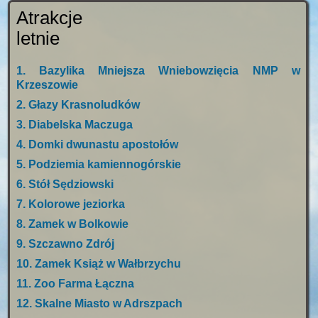
Atrakcje
letnie
1. Bazylika Mniejsza Wniebowzięcia NMP w
Krzeszowie
2. Głazy Krasnoludków
3. Diabelska Maczuga
4. Domki dwunastu apostołów
5. Podziemia kamiennogórskie
6. Stół Sędziowski
7. Kolorowe jeziorka
8. Zamek w Bolkowie
9. Szczawno Zdrój
10. Zamek Książ w Wałbrzychu
11. Zoo Farma Łączna
12. Skalne Miasto w Adrszpach