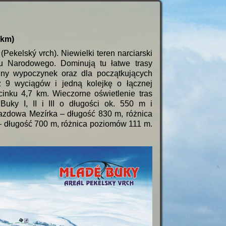
 km)
ekelský vrch). Niewielki teren narciarski
u Narodowego. Dominują tu łatwe trasy
inny wypoczynek oraz dla początkujących
z 9 wyciągów i jedną kolejkę o łącznej
inku 4,7 km. Wieczorne oświetlenie tras
uky I, II i III o długości ok. 550 m i
jazdowa Mezírka – długość 830 m, różnica
 długość 700 m, różnica poziomów 111 m.