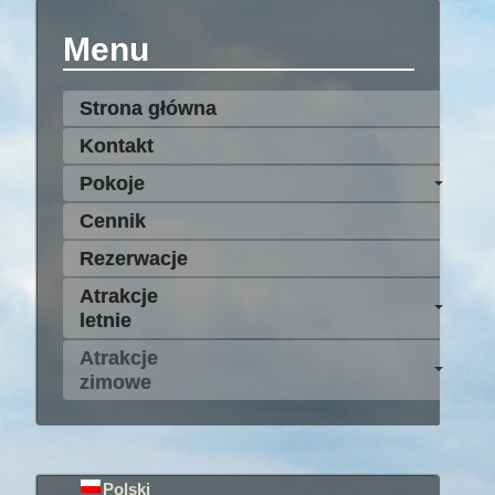
Menu
Strona główna
Kontakt
Pokoje
Cennik
Rezerwacje
Atrakcje
letnie
Atrakcje
zimowe
Polski