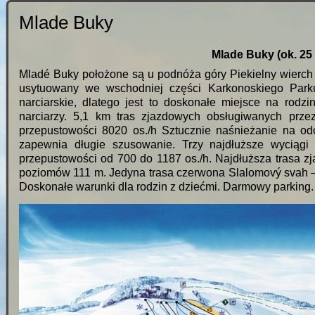
Mlade Buky
Mlade Buky (ok. 25
Mladé Buky położone są u podnóża góry Piekielny wierch (P
usytuowany we wschodniej części Karkonoskiego Park
narciarskie, dlatego jest to doskonałe miejsce na rodz
narciarzy. 5,1 km tras zjazdowych obsługiwanych prze
przepustowości 8020 os./h Sztucznie naśnieżanie na odc
zapewnia długie szusowanie. Trzy najdłuższe wyciągi B
przepustowości od 700 do 1187 os./h. Najdłuższa trasa z
poziomów 111 m. Jedyna trasa czerwona Slalomový svah –
Doskonałe warunki dla rodzin z dziećmi. Darmowy parking.