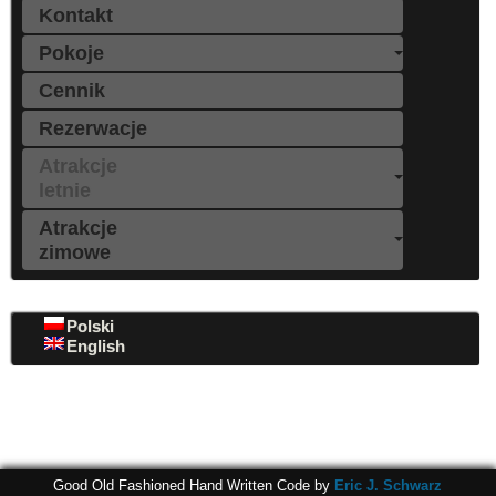
Kontakt
Pokoje
Cennik
Rezerwacje
Atrakcje
letnie
Atrakcje
zimowe
Polski
English
Good Old Fashioned Hand Written Code by
Eric J. Schwarz