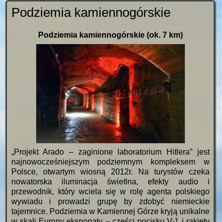
Podziemia kamiennogórskie
Podziemia kamiennogórskie (ok. 7 km)
„Projekt Arado – zaginione laboratorium Hitlera” jest
najnowocześniejszym podziemnym kompleksem w
Polsce, otwartym wiosną 2012r. Na turystów czeka
nowatorska iluminacja świetlna, efekty audio i
przewodnik, który wciela się w rolę agenta polskiego
wywiadu i prowadzi grupę by zdobyć niemieckie
tajemnice. Podziemia w Kamiennej Górze kryją unikalne
w skali Europy eksponaty – części pocisku V-1 i rakiety